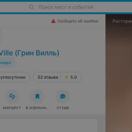
Поиск мест и событий
Рестора
Сообщить об ошибке
ille (Грин Вилль)
ржден
евого.
углосуточно
52 отзыва
5.0
МАРШРУТ
В ИЗБРАННОЕ
ОТЗЫВ