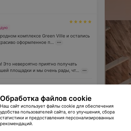
ндую
родном комплексе Green Ville и остались 
расиво оформленное п...
в! Это невероятно приятно получать 
ашей площадки и мы очень рады, чт...
ндую
Обработка файлов cookie
рим Вас и команду за отличную 
Наш сайт использует файлы cookie для обеспечения
ей свадьбы! Все было на высоко...
удобства пользователей сайта, его улучшения, сбора
статистики и предоставления персонализированных
рекомендаций.