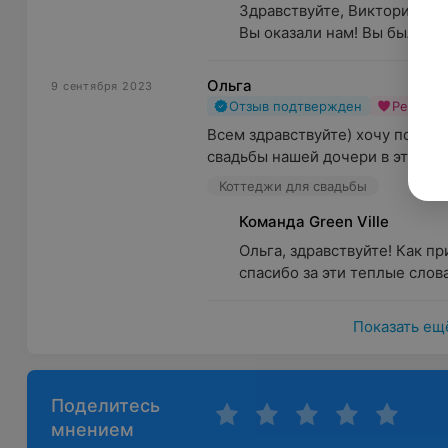
Здравствуйте, Виктория! А 
Вы оказали нам! Вы были за
Ольга
9 сентября 2023
Отзыв подтвержден
Рекоме
Всем здравствуйте) хочу подел
свадьбы нашей дочери в этом за
Коттеджи для свадьбы
Команда Green Ville
Ольга, здравствуйте! Как п
спасибо за эти теплые слова
Показать ещ
Поделитесь
мнением