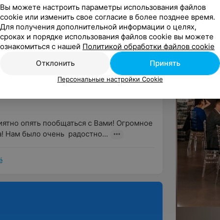
мы Вас благодарим за то доверие, которое 
Вы можете настроить параметры использования файлов
мечательными гостями! И пус...
cookie или изменить свое согласие в более позднее время.
Для получения дополнительной информации о целях,
сроках и порядке использования файлов cookie вы можете
ознакомиться с нашей
Политикой обработки файлов cookie
ндую
Отклонить
Принять
иться впечатлениями после проведенной 
мечательном сказочном м...
Персональные настройки Cookie
риятно опять пообщаться с Вами! Огромное 
! Нам было очень  радостно...
ё