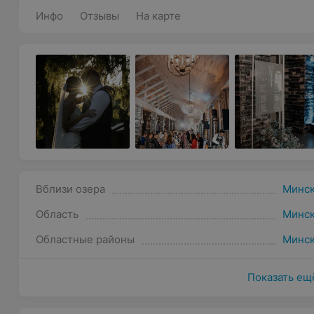
Инфо
Отзывы
На карте
Вблизи озера
Минск
Область
Минс
Областные районы
Минск
Показать ещ