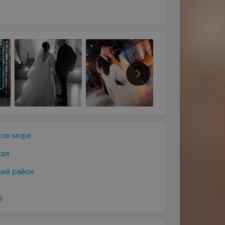
ое море
кая
ий район
ё