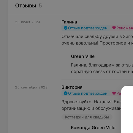
Отзывы
5
Галина
20 июня 2024
Отзыв подтвержден
Рекоме
Отмечали свадьбу друзей в Заго
очень довольны! Просторное и к
Green Ville
Галина, благодарим за отзы
обратную связь от гостей н
Виктория
26 сентября 2023
Отзыв подтвержден
Рекоме
Здравствуйте, Наталья! Благода
организацию и обслуживание наш
Коттеджи для свадьбы
Команда Green Ville